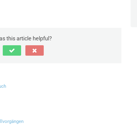
s this article helpful?
uch
llvorgängen