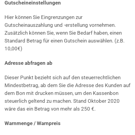
Gutscheineinstellungen
Hier können Sie Eingrenzungen zur
Gutscheinauszahlung und -erstellung vornehmen.
Zusätzlich können Sie, wenn Sie Bedarf haben, einen
Standard Betrag für einen Gutschein auswählen. (z.B.
10,00€)
Adresse abfragen ab
Dieser Punkt bezieht sich auf den steuerrechtlichen
Mindestbetrag, ab dem Sie die Adresse des Kunden auf
dem Bon mit drucken müssen, um den Kassenbon
steuerlich geltend zu machen. Stand Oktober 2020
wäre das ein Betrag von mehr als 250 €.
Warnmenge / Warnpreis