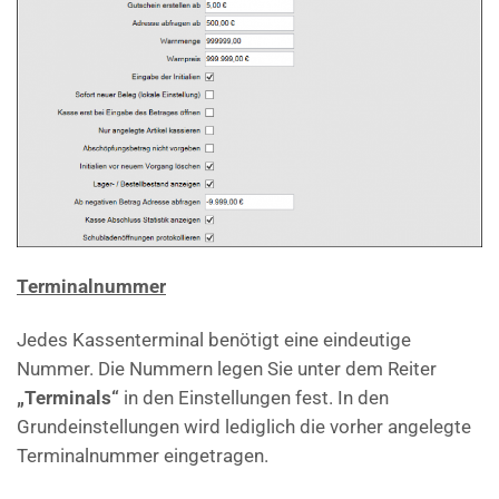
Terminalnummer
Jedes Kassenterminal benötigt eine eindeutige
Nummer. Die Nummern legen Sie unter dem Reiter
„Terminals“
in den Einstellungen fest. In den
Grundeinstellungen wird lediglich die vorher angelegte
Terminalnummer eingetragen.